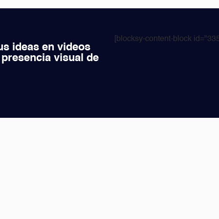
[blocksy-content-block id="335
us ideas en videos
 presencia visual de